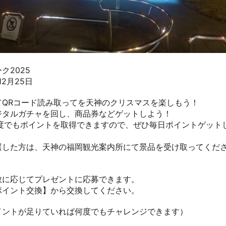
スパイスと酒 ルー
デンス
TATA PLANTS
保存スポット
ク2025
たちのみエルボー
保存したスポッ
警固店
2月25日
スポット名の
てQRコード読み取ってを天神のクリスマスを楽しもう！
ジタルガチャを回し、商品券などゲットしよう！
何度でもポイントを取得できますので、ぜひ毎日ポイントゲット
0
0
0
テージ
ソラリアプラザ
天神地下街
選した方は、天神の福岡観光案内所にて景品を受け取ってくだ
ーターホール
1F北側 出入口付近
西10階段付近
数に応じてプレゼントに応募できます。
ポイント交換】から交換してください。
イントが足りていれば何度でもチャレンジできます）