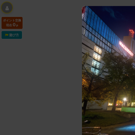
ポイント交換
0
現在
p
No Item
遊び方