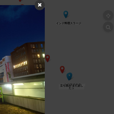
マスチキ天神店
インド料理スラージ
×
景品交換所
旬彩酒房李庵
立ち呑み またあし
たッ