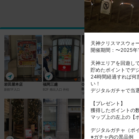
天神クリスマスウォー
開催期間：〜2025年1
天神エリアを回遊し
貯めたポイントでデ
24時間経過すれば
0
0
0
い！
岩田屋本店
福岡三越
ONE FUKUOKA
ソラリアス
BLDG.
デジタルガチャで当
新館1F入口
B2F 南出入口 外柱
B2Fエレベ
1Fインフォメーション横
【プレゼント】
獲得したポイントの
マップ上の左上の【
デジタルガチャ（ポ
※ガチャ内の景品例